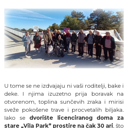
U tome se ne izdvajaju ni vaši roditelji, bake i
deke. I njima izuzetno prija boravak na
otvorenom, toplina sunčevih zraka i mirisi
sveže pokošene trave i procvetalih biljaka.
Iako se
dvorište licenciranog doma za
stare „Vila Park” prostire na čak 30 ari
, što