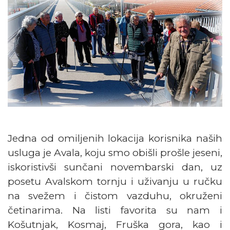
Jedna od omiljenih lokacija korisnika naših
usluga je Avala, koju smo obišli prošle jeseni,
iskoristivši sunčani novembarski dan, uz
posetu Avalskom tornju i uživanju u ručku
na svežem i čistom vazduhu, okruženi
četinarima. Na listi favorita su nam i
Košutnjak, Kosmaj, Fruška gora, kao i