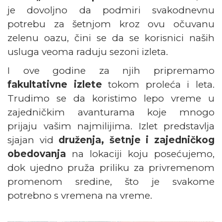
je dovoljno da podmiri svakodnevnu
potrebu za šetnjom kroz ovu očuvanu
zelenu oazu, čini se da se korisnici naših
usluga veoma raduju sezoni izleta.
I ove godine za njih pripremamo
fakultativne izlete
tokom proleća i leta.
Trudimo se da koristimo lepo vreme u
zajedničkim avanturama koje mnogo
prijaju vašim najmilijima. Izlet predstavlja
sjajan vid
druženja, šetnje i zajedničkog
obedovanja
na lokaciji koju posećujemo,
dok ujedno pruža priliku za privremenom
promenom sredine, što je svakome
potrebno s vremena na vreme.