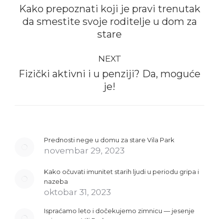
Kako prepoznati koji je pravi trenutak
Previous
da smestite svoje roditelje u dom za
post:
stare
NEXT
Fizički aktivni i u penziji? Da, moguće
Next
je!
post:
Prednosti nege u domu za stare Vila Park
novembar 29, 2023
Kako očuvati imunitet starih ljudi u periodu gripa i
nazeba
oktobar 31, 2023
Ispraćamo leto i dočekujemo zimnicu — jesenje