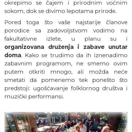
okrepimo se čajem i prirodnim voćnim
sokom, dok se divimo lepotama prirode.
Pored toga što vaše najstarije članove
porodice sa zadovoljstvom vodimo na
fakultativne izlete, u planu su i
organizovana druženja i zabave unutar
doma
. Kako se trudimo da ih iznenadimo
zabavnim programom, ne smemo ovim
putem otkriti mnogo, ali možda neće
smetati da pomenemo tek ponešto što
predstoji: ugošćavanje folklornog društva i
muzički performansi.