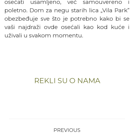
osećati usamljeno, već samouvereno i
poletno. Dom za negu starih lica „Vila Park”
obezbeđuje sve što je potrebno kako bi se
vaši najdraži ovde osećali kao kod kuće i
uživali u svakom momentu.
REKLI SU O NAMA
POST
NAVIGATION
PREVIOUS