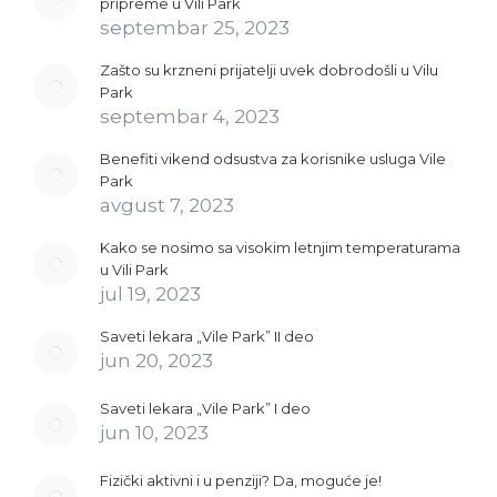
pripreme u Vili Park
septembar 25, 2023
Zašto su krzneni prijatelji uvek dobrodošli u Vilu
Park
septembar 4, 2023
Benefiti vikend odsustva za korisnike usluga Vile
Park
avgust 7, 2023
Kako se nosimo sa visokim letnjim temperaturama
u Vili Park
jul 19, 2023
Saveti lekara „Vile Park” II deo
jun 20, 2023
Saveti lekara „Vile Park” I deo
jun 10, 2023
Fizički aktivni i u penziji? Da, moguće je!