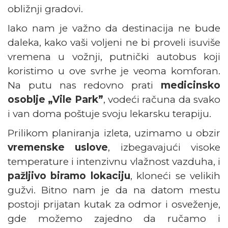
obližnji gradovi.
Iako nam je važno da destinacija ne bude
daleka, kako vaši voljeni ne bi proveli isuviše
vremena u vožnji, putnički autobus koji
koristimo u ove svrhe je veoma komforan.
Na putu nas redovno prati
medicinsko
osoblje „Vile Park”
, vodeći računa da svako
i van doma poštuje svoju lekarsku terapiju.
Prilikom planiranja izleta, uzimamo u obzir
vremenske uslove
, izbegavajući visoke
temperature i intenzivnu vlažnost vazduha, i
pažljivo biramo lokaciju
, kloneći se velikih
gužvi. Bitno nam je da na datom mestu
postoji prijatan kutak za odmor i osveženje,
gde možemo zajedno da ručamo i