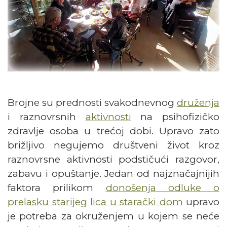
Brojne su prednosti svakodnevnog
druženja
i raznovrsnih
aktivnosti
na psihofizičko
zdravlje osoba u trećoj dobi. Upravo zato
brižljivo negujemo društveni život kroz
raznovrsne aktivnosti podstičući razgovor,
zabavu i opuštanje. Jedan od najznačajnijih
faktora prilikom
donošenja odluke o
prelasku starijeg lica u starački dom
upravo
je potreba za okruženjem u kojem se neće