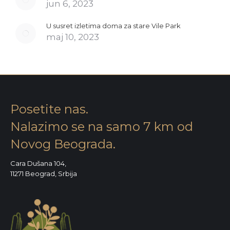
jun 6, 2023
U susret izletima doma za stare Vile Park
maj 10, 2023
Posetite nas.
Nalazimo se na samo 7 km od
Novog Beograda.
Cara Dušana 104,
11271 Beograd, Srbija