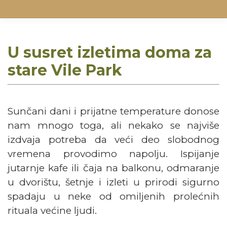
U susret izletima doma za
stare Vile Park
Sunčani dani i prijatne temperature donose
nam mnogo toga, ali nekako se najviše
izdvaja potreba da veći deo slobodnog
vremena provodimo napolju. Ispijanje
jutarnje kafe ili čaja na balkonu, odmaranje
u dvorištu, šetnje i izleti u prirodi sigurno
spadaju u neke od omiljenih prolećnih
rituala većine ljudi.